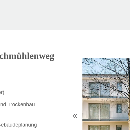
schmühlenweg
r)
und Trockenbau
Gebäudeplanung