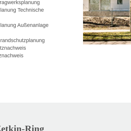
Tragwerksplanung
Planung Technische
Planung Außenanlage
Brandschutzplanung
tznachweis
tznachweis
etkin-Ring