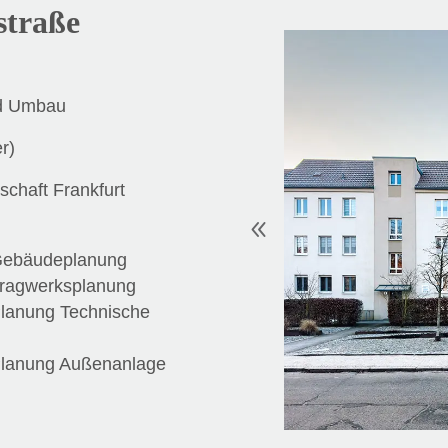
straße
nd Umbau
r)
chaft Frankfurt
Gebäudeplanung
Tragwerksplanung
Planung Technische
Planung Außenanlage