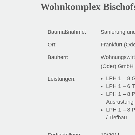
Wohnkomplex Bischof
Baumaßnahme:
Sanierung u
Ort:
Frankfurt (Ode
Bauherr:
Wohnungswirts
(Oder) GmbH
LPH 1 – 8 
Leistungen:
LPH 1 – 6 
LPH 1 – 8 
Ausrüstung
LPH 1 – 8 
/ Tiefbau
Fertigstellung:
10/2011