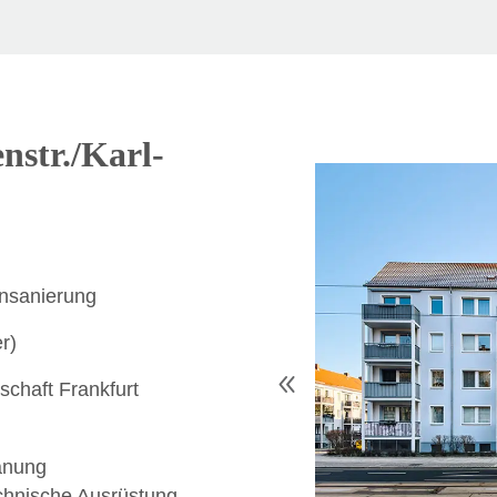
str./Karl-
nsanierung
r)
chaft Frankfurt
anung
chnische Ausrüstung