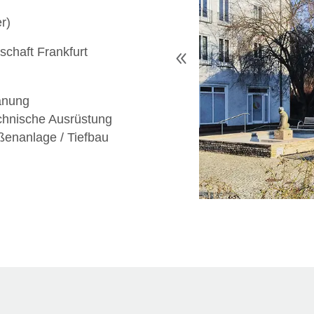
r)
chaft Frankfurt
anung
chnische Ausrüstung
enanlage / Tiefbau