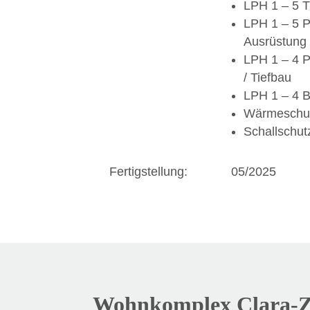
LPH 1 – 5 
LPH 1 – 5 
Ausrüstung
LPH 1 – 4 
/ Tiefbau
LPH 1 – 4 
Wärmeschu
Schallschu
Fertigstellung:
05/2025
Wohnkomplex Clara-Z