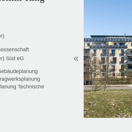
r)
ossenschaft
er) Süd eG
Gebäudeplanung
Tragwerksplanung
Planung Technische