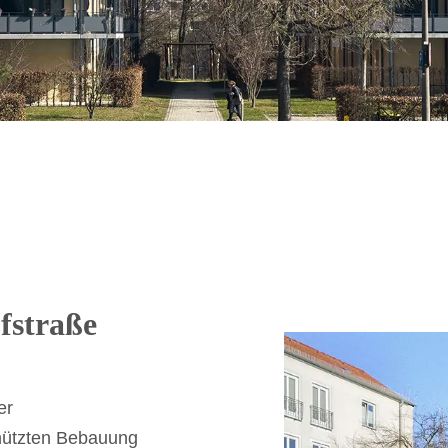
straße
er
ützten Bebauung